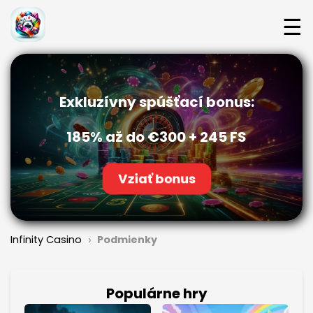
☰
Exkluzívny spúšťací bonus:
185% až do €300 + 245 FS
Vziať bonus
›
Infinity Casino
Podmienky
Populárne hry