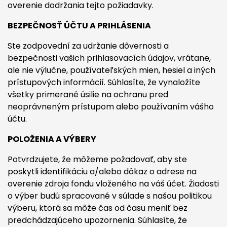
overenie dodržania tejto požiadavky.
BEZPEČNOSŤ ÚČTU A PRIHLÁSENIA
Ste zodpovední za udržanie dôvernosti a
bezpečnosti vašich prihlasovacích údajov, vrátane,
ale nie výlučne, používateľských mien, hesiel a iných
prístupových informácií. Súhlasíte, že vynaložíte
všetky primerané úsilie na ochranu pred
neoprávneným prístupom alebo používaním vášho
účtu.
POLOŽENIA A VÝBERY
Potvrdzujete, že môžeme požadovať, aby ste
poskytli identifikáciu a/alebo dôkaz o adrese na
overenie zdroja fondu vloženého na váš účet. Žiadosti
o výber budú spracované v súlade s našou politikou
výberu, ktorá sa môže čas od času meniť bez
predchádzajúceho upozornenia. Súhlasíte, že