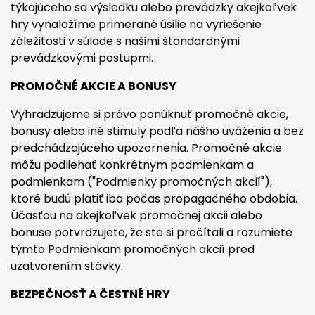
týkajúceho sa výsledku alebo prevádzky akejkoľvek
hry vynaložíme primerané úsilie na vyriešenie
záležitosti v súlade s našimi štandardnými
prevádzkovými postupmi.
PROMOČNÉ AKCIE A BONUSY
Vyhradzujeme si právo ponúknuť promočné akcie,
bonusy alebo iné stimuly podľa nášho uváženia a bez
predchádzajúceho upozornenia. Promočné akcie
môžu podliehať konkrétnym podmienkam a
podmienkam ("Podmienky promočných akcií"),
ktoré budú platiť iba počas propagačného obdobia.
Účasťou na akejkoľvek promočnej akcii alebo
bonuse potvrdzujete, že ste si prečítali a rozumiete
týmto Podmienkam promočných akcií pred
uzatvorením stávky.
BEZPEČNOSŤ A ČESTNÉ HRY