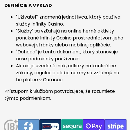
DEFINÍCIE A VYKLAD
"Užívateľ" znamená jednotlivca, ktorý používa
služby Infinity Casino.
"Služby" sa vzťahujú na online herné aktivity
ponúkané Infinity Casino prostredníctvom jeho
webovej stránky alebo mobilnej aplikácie.
"Dohoda" je tento dokument, ktorý stanovuje
naše podmienky používania.
Ak nie je uvedené inak, odkazy na konkrétne
zákony, regulácie alebo normy sa vzťahujú na
tie platné v Curacao.
Prístupom k Službám potvrdzujete, že rozumiete
týmto podmienkam.