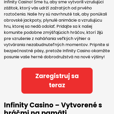
Infinity Casino! Sme tu, aby sme vytvorili vzrušujúci
zážitok, ktorý vás udrží zažratých od prvého
roztočenia. Naše hry sú navrhnuté tak, aby ponúkali
obrovské jackpoty, plynulé animácie a vzrušujúcu
hru, ktorej sa nedá odolať. Pridajte sa k našej
komunite podobne zmýšľajúcich hráčov, ktorí žijú
pre vzrušenie z naháňania veľkých výhier a
vytvárania nezabudnuteľných momentov. Pripnite si
bezpečnostné pásy, pretože Infinity Casino okamžite
posunie vaše herné dobrodružstvá na nové výšiny!
Zaregistruj sa
teraz
Infinity Casino – Vytvorené s
hráčmi na pamäti