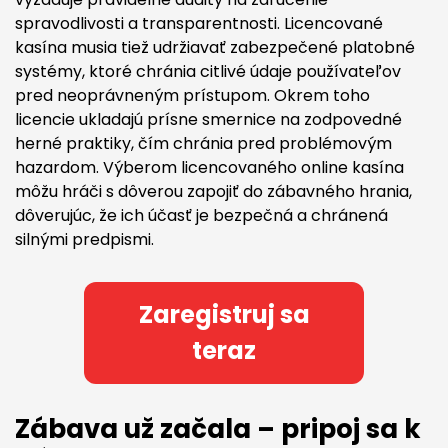
spravodlivosti a transparentnosti. Licencované
kasína musia tiež udržiavať zabezpečené platobné
systémy, ktoré chránia citlivé údaje používateľov
pred neoprávneným prístupom. Okrem toho
licencie ukladajú prísne smernice na zodpovedné
herné praktiky, čím chránia pred problémovým
hazardom. Výberom licencovaného online kasína
môžu hráči s dôverou zapojiť do zábavného hrania,
dôverujúc, že ich účasť je bezpečná a chránená
silnými predpismi.
Zaregistruj sa
teraz
Zábava už začala – pripoj sa k