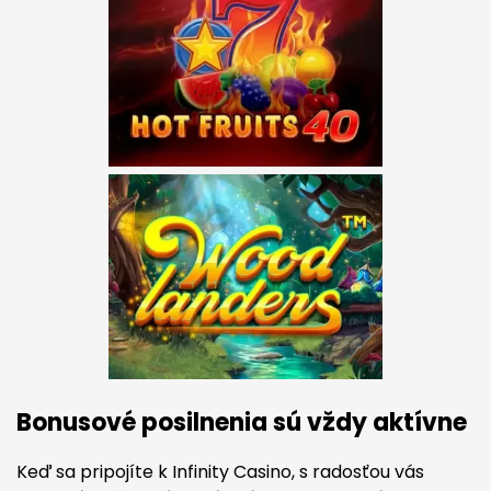
Bonusové posilnenia sú vždy aktívne
Keď sa pripojíte k Infinity Casino, s radosťou vás