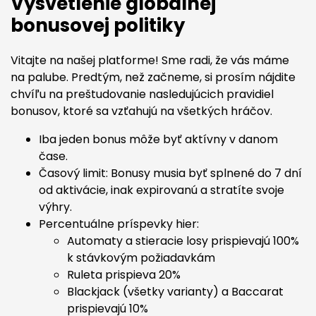
Vysvetlenie globálnej
bonusovej politiky
Vitajte na našej platforme! Sme radi, že vás máme
na palube. Predtým, než začneme, si prosím nájdite
chvíľu na preštudovanie nasledujúcich pravidiel
bonusov, ktoré sa vzťahujú na všetkých hráčov.
Iba jeden bonus môže byť aktívny v danom
čase.
Časový limit: Bonusy musia byť splnené do 7 dní
od aktivácie, inak expirovanú a stratíte svoje
výhry.
Percentuálne príspevky hier:
Automaty a stieracie losy prispievajú 100%
k stávkovým požiadavkám
Ruleta prispieva 20%
Blackjack (všetky varianty) a Baccarat
prispievajú 10%