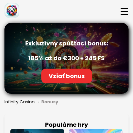
☰
Exkluzívny spúšťací bonus:
185% až do €300 + 245 FS
Vziať bonus
›
Infinity Casino
Bonusy
Populárne hry