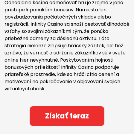
Odhodlanie kasína odmeňovať hru je zrejmé v jeho
prístupe k ponukám bonusov. Namiesto len
povzbudzovania počiatočných vkladov alebo
registrácií, Infinity Casino sa snaží pestovať dlhodobé
vzťahy so svojimi zákazníkmi tým, že ponúka
priebežné odmeny za dôslednú aktivitu. Táto
stratégia nielenže zlepšuje hráčsky zážitok, ale tiež
uznáva, že vernosť a udržanie zákazníkov sú v svete
online hier nevyhnutné. Poskytovaním hojnosti
bonusových príležitostí Infinity Casino podporuje
priateľské prostredie, kde sa hráči cítia cenení a
motivovaní na pokračovanie v objavovaní svojich
virtuálnych ihrísk.
Získať teraz