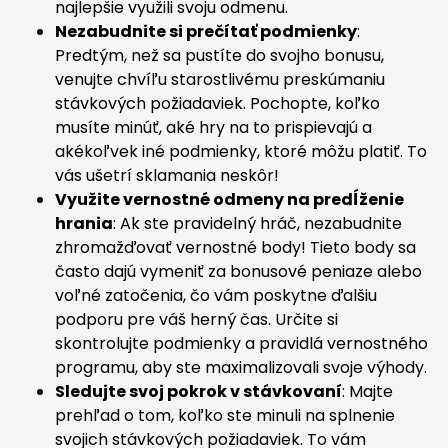
najlepšie využili svoju odmenu.
Nezabudnite si prečítať podmienky
:
Predtým, než sa pustíte do svojho bonusu,
venujte chvíľu starostlivému preskúmaniu
stávkových požiadaviek. Pochopte, koľko
musíte minúť, aké hry na to prispievajú a
akékoľvek iné podmienky, ktoré môžu platiť. To
vás ušetrí sklamania neskôr!
Využite vernostné odmeny na predĺženie
hrania
: Ak ste pravidelný hráč, nezabudnite
zhromažďovať vernostné body! Tieto body sa
často dajú vymeniť za bonusové peniaze alebo
voľné zatočenia, čo vám poskytne ďalšiu
podporu pre váš herný čas. Určite si
skontrolujte podmienky a pravidlá vernostného
programu, aby ste maximalizovali svoje výhody.
Sledujte svoj pokrok v stávkovaní
: Majte
prehľad o tom, koľko ste minuli na splnenie
svojich stávkových požiadaviek. To vám