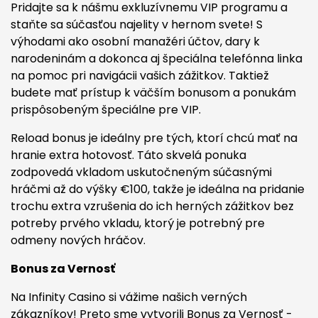
Pridajte sa k nášmu exkluzívnemu VIP programu a
staňte sa súčasťou najelity v hernom svete! S
výhodami ako osobní manažéri účtov, dary k
narodeninám a dokonca aj špeciálna telefónna linka
na pomoc pri navigácii vašich zážitkov. Taktiež
budete mať prístup k väčším bonusom a ponukám
prispôsobeným špeciálne pre VIP.
Reload bonus je ideálny pre tých, ktorí chcú mať na
hranie extra hotovosť. Táto skvelá ponuka
zodpovedá vkladom uskutočneným súčasnými
hráčmi až do výšky €100, takže je ideálna na pridanie
trochu extra vzrušenia do ich herných zážitkov bez
potreby prvého vkladu, ktorý je potrebný pre
odmeny nových hráčov.
Bonus za Vernosť
Na Infinity Casino si vážime našich verných
zákazníkov! Preto sme vytvorili Bonus za Vernosť -