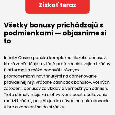
Získať teraz
Všetky bonusy prichádzajú s
podmienkami — objasnime si
to
Infinity Casino ponúka komplexnú filozofiu bonusov,
ktorá zohľadňuje rozličné preferencie svojich hráčov.
Platforma sa môže pochváliť rôznymi
promocemiami navrhnutými na odmeňovanie
pravidelnej hry, vrátane cashback bonusov, voľných
zatočení, bonusov za vklady a vernostných odmien.
Tieto stimuly majú za cieľ vytvoriť pocit očakávania
medzi hráčmi, poskytujúc im dôvod na pokračovanie
v hre a zapojení sa do stránky.