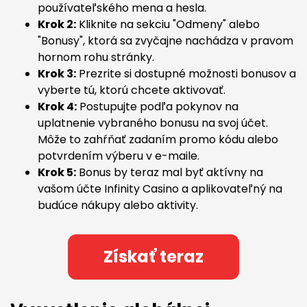
používateľského mena a hesla.
Krok 2:
Kliknite na sekciu "Odmeny" alebo
"Bonusy", ktorá sa zvyčajne nachádza v pravom
hornom rohu stránky.
Krok 3:
Prezrite si dostupné možnosti bonusov a
vyberte tú, ktorú chcete aktivovať.
Krok 4:
Postupujte podľa pokynov na
uplatnenie vybraného bonusu na svoj účet.
Môže to zahŕňať zadaním promo kódu alebo
potvrdením výberu v e-maile.
Krok 5:
Bonus by teraz mal byť aktívny na
vašom účte Infinity Casino a aplikovateľný na
budúce nákupy alebo aktivity.
Získať teraz