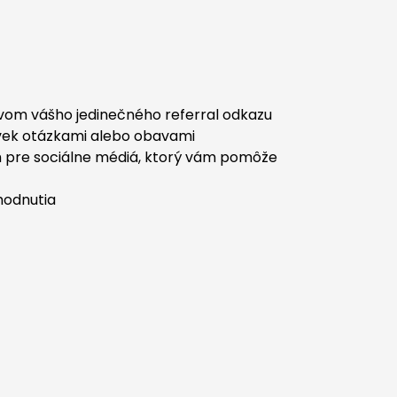
vom vášho jedinečného referral odkazu
oľvek otázkami alebo obavami
h pre sociálne médiá, ktorý vám pomôže
hodnutia