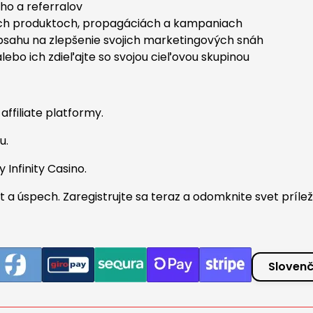
ého a referralov
ových produktoch, propagáciách a kampaniach
bsahu na zlepšenie svojich marketingových snáh
ebo ich zdieľajte so svojou cieľovou skupinou
ffiliate platformy.
u.
Infinity Casino.
 úspech. Zaregistrujte sa teraz a odomknite svet príleži
Slovenč