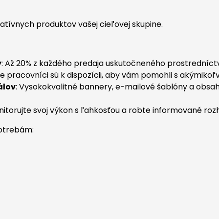
atívnych produktov vašej cieľovej skupine.
y
: Až 20% z každého predaja uskutočneného prostredníct
ne pracovníci sú k dispozícii, aby vám pomohli s akýmik
álov
: Vysokokvalitné bannery, e-mailové šablóny a obsa
nitorujte svoj výkon s ľahkosťou a robte informované roz
otrebám: