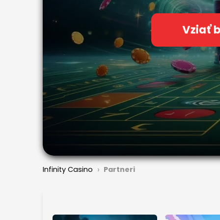
Vziať 
›
Infinity Casino
Partneri