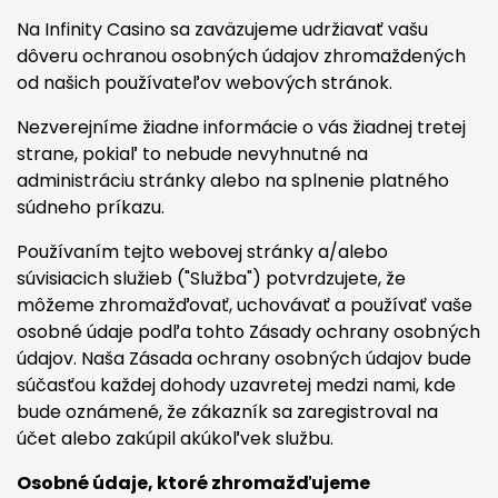
Na Infinity Casino sa zaväzujeme udržiavať vašu
dôveru ochranou osobných údajov zhromaždených
od našich používateľov webových stránok.
Nezverejníme žiadne informácie o vás žiadnej tretej
strane, pokiaľ to nebude nevyhnutné na
administráciu stránky alebo na splnenie platného
súdneho príkazu.
Používaním tejto webovej stránky a/alebo
súvisiacich služieb ("Služba") potvrdzujete, že
môžeme zhromažďovať, uchovávať a používať vaše
osobné údaje podľa tohto Zásady ochrany osobných
údajov. Naša Zásada ochrany osobných údajov bude
súčasťou každej dohody uzavretej medzi nami, kde
bude oznámené, že zákazník sa zaregistroval na
účet alebo zakúpil akúkoľvek službu.
Osobné údaje, ktoré zhromažďujeme