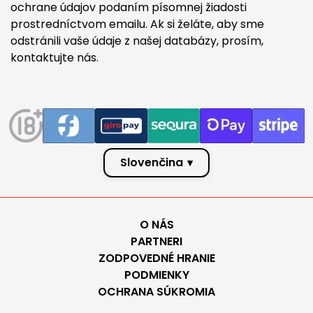
ochrane údajov podaním písomnej žiadosti
prostredníctvom emailu. Ak si želáte, aby sme
odstránili vaše údaje z našej databázy, prosím,
kontaktujte nás.
Slovenčina
▾
O NÁS
PARTNERI
ZODPOVEDNÉ HRANIE
PODMIENKY
OCHRANA SÚKROMIA