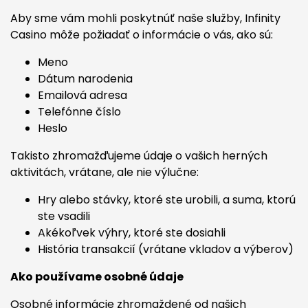
Aby sme vám mohli poskytnúť naše služby, Infinity
Casino môže požiadať o informácie o vás, ako sú:
Meno
Dátum narodenia
Emailová adresa
Telefónne číslo
Heslo
Takisto zhromažďujeme údaje o vašich herných
aktivitách, vrátane, ale nie výlučne:
Hry alebo stávky, ktoré ste urobili, a suma, ktorú
ste vsadili
Akékoľvek výhry, ktoré ste dosiahli
História transakcií (vrátane vkladov a výberov)
Ako používame osobné údaje
Osobné informácie zhromaždené od našich