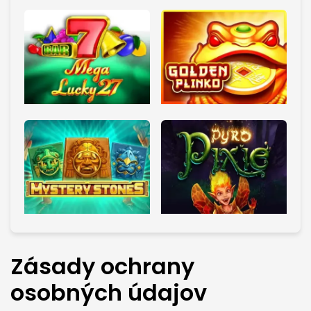
Zásady ochrany
osobných údajov