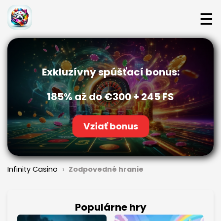
☰
Exkluzívny spúšťací bonus:
185% až do €300 + 245 FS
Vziať bonus
›
Infinity Casino
Zodpovedné hranie
Populárne hry