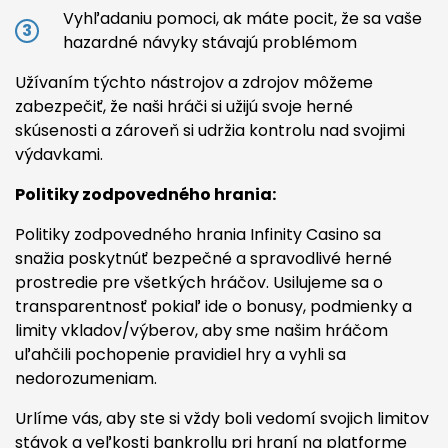
Vyhľadaniu pomoci, ak máte pocit, že sa vaše
hazardné návyky stávajú problémom
Užívaním týchto nástrojov a zdrojov môžeme
zabezpečiť, že naši hráči si užijú svoje herné
skúsenosti a zároveň si udržia kontrolu nad svojimi
výdavkami.
Politiky zodpovedného hrania:
Politiky zodpovedného hrania Infinity Casino sa
snažia poskytnúť bezpečné a spravodlivé herné
prostredie pre všetkých hráčov. Usilujeme sa o
transparentnosť pokiaľ ide o bonusy, podmienky a
limity vkladov/výberov, aby sme našim hráčom
uľahčili pochopenie pravidiel hry a vyhli sa
nedorozumeniam.
Urlíme vás, aby ste si vždy boli vedomí svojich limitov
stávok a veľkosti bankrollu pri hraní na platforme