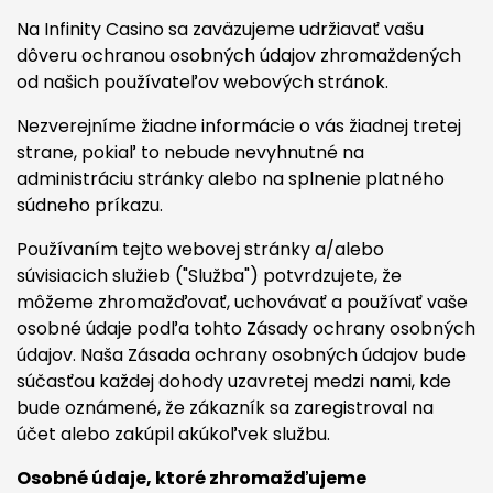
Na Infinity Casino sa zaväzujeme udržiavať vašu
dôveru ochranou osobných údajov zhromaždených
od našich používateľov webových stránok.
Nezverejníme žiadne informácie o vás žiadnej tretej
strane, pokiaľ to nebude nevyhnutné na
administráciu stránky alebo na splnenie platného
súdneho príkazu.
Používaním tejto webovej stránky a/alebo
súvisiacich služieb ("Služba") potvrdzujete, že
môžeme zhromažďovať, uchovávať a používať vaše
osobné údaje podľa tohto Zásady ochrany osobných
údajov. Naša Zásada ochrany osobných údajov bude
súčasťou každej dohody uzavretej medzi nami, kde
bude oznámené, že zákazník sa zaregistroval na
účet alebo zakúpil akúkoľvek službu.
Osobné údaje, ktoré zhromažďujeme