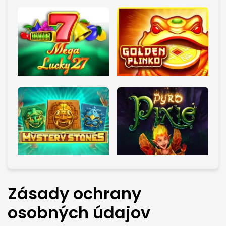
Zásady ochrany
osobných údajov