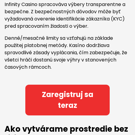
Infinity Casino spracováva výbery transparentne a
bezpečne. Z bezpečnostných dôvodov môže byť
vyžadovaná overenie identifikácie zákazníka (KYC)
pred spracovaním žiadosti o výber.
Denné/mesačné limity sa vzťahujú na základe
použitej platobnej metódy. Kasíno dodržiava
spravodlivé zásady vyplácania, čím zabezpečuje, že
všetci hráči dostanú svoje výhry v stanovených
časových rámcoch.
Zaregistruj sa
teraz
Ako vytvárame prostredie bez