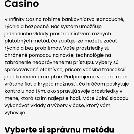
Casino
V Infinity Casino robíme bankovníctvo jednoduché,
rýchle a bezpečné. Náš systém umožňuje
jednoduché vklady prostredníctvom rôznych
platobných metód, čo zaisťuje, že môžete začať
rýchlo a bez problémov. Vaše prostriedky sú
chránené pomocou najnovšej technológie na
zabránenie neoprávnenému prístupu. Výbery sú
spracovávané efektívne, pričom väčšina transakcií
je dokončená promptne. Podporujeme viacero mien
vrátane fiat a krypto možností, čo hráčom poskytuje
kontrolu nad tým, ako spravujú svoje prostriedky v
mene, ktorá sa im najlepšie hodí. Máte úplnú slobodu
vykonávať vklady a výbery v čase, ktorý vám
vyhovuje.
Vyberte si správnu metódu