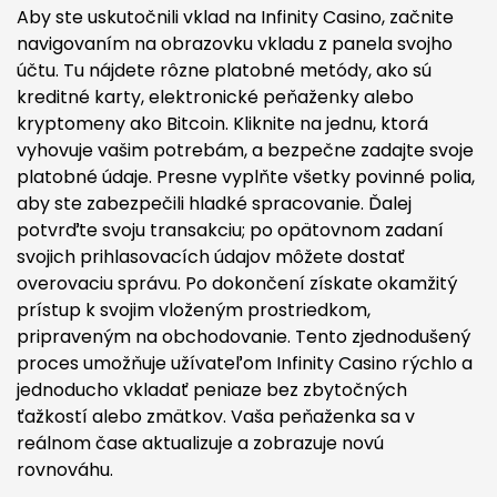
Aby ste uskutočnili vklad na Infinity Casino, začnite
navigovaním na obrazovku vkladu z panela svojho
účtu. Tu nájdete rôzne platobné metódy, ako sú
kreditné karty, elektronické peňaženky alebo
kryptomeny ako Bitcoin. Kliknite na jednu, ktorá
vyhovuje vašim potrebám, a bezpečne zadajte svoje
platobné údaje. Presne vyplňte všetky povinné polia,
aby ste zabezpečili hladké spracovanie. Ďalej
potvrďte svoju transakciu; po opätovnom zadaní
svojich prihlasovacích údajov môžete dostať
overovaciu správu. Po dokončení získate okamžitý
prístup k svojim vloženým prostriedkom,
pripraveným na obchodovanie. Tento zjednodušený
proces umožňuje užívateľom Infinity Casino rýchlo a
jednoducho vkladať peniaze bez zbytočných
ťažkostí alebo zmätkov. Vaša peňaženka sa v
reálnom čase aktualizuje a zobrazuje novú
rovnováhu.