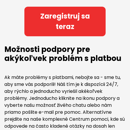
Zaregistruj sa
teraz
Možnosti podpory pre
akýkoľvek problém s platbou
Ak máte problémy s platbami, nebojte sa - sme tu,
aby sme vás podporili! Náš tím je k dispozícii 24/7,
aby rýchlo a jednoducho vyriešil akékoľvek
problémy. Jednoducho kliknite na ikonu podpory a
vyberte našu možnosť živého chatu alebo nám
priamo pošlite e-mail pre pomoc. Alternatívne
prejdite na naše komplexné Centrum pomoci, kde sú
odpovede na často kladené otázky na dosah len