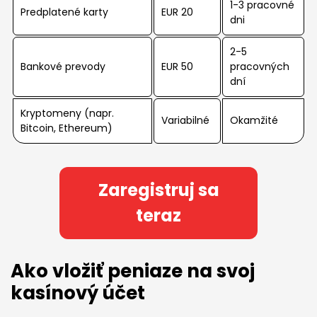
1-3 pracovné
Predplatené karty
EUR 20
dni
2-5
Bankové prevody
EUR 50
pracovných
dní
Kryptomeny (napr.
Variabilné
Okamžité
Bitcoin, Ethereum)
Zaregistruj sa
teraz
Ako vložiť peniaze na svoj
kasínový účet